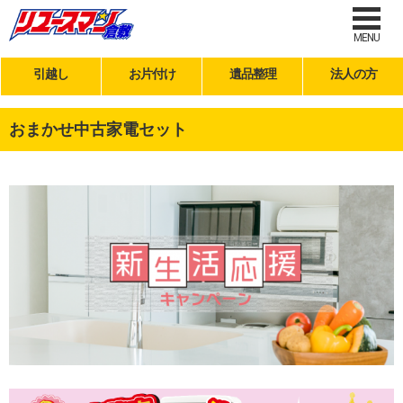
MENU
引越し
お片付け
遺品整理
法人の方
おまかせ中古家電セット