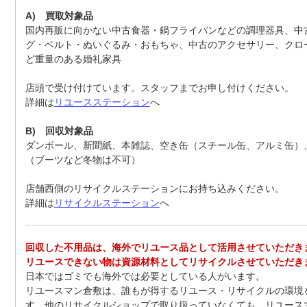
A) 買取対象品
国内再販に向かない中古食器・鍋フライパンなどの調理器具、中
グ・ベルト・ぬいぐるみ・おもちゃ、中古のアクセサリー、クロ
ど重量のある婚礼家具
店頭で受け付けています。スタッフまでお申し付けください。
詳細は
リユースステーション
へ
B) 回収対象品
ダンボール、新聞紙、本雑誌、空き缶（スチール缶、アルミ缶）
（ブーツなど冬物は不可）
店舗西側のリサイクルステーションにお持ち込みください。
詳細は
リサイクルステーション
へ
回収した不用品は、海外でリユース品として活用させていただき
リユースできない物は資源材料としてリサイクルさせていただき
日本ではゴミでも海外では必要としている人がいます。
リユースマン倉敷は、誰もが得するリユース・リサイクルの環境
す。他のリサイクルショップで取り扱っていなくても、リユース