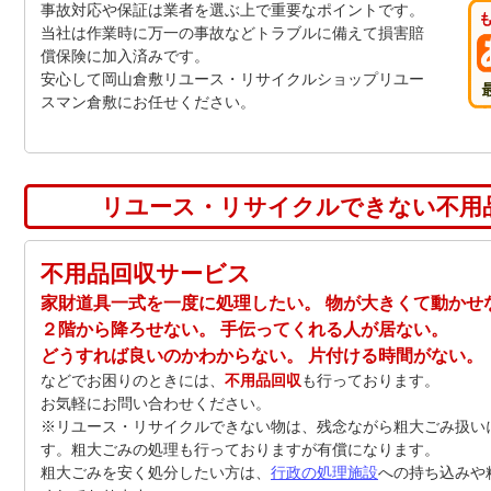
事故対応や保証は業者を選ぶ上で重要なポイントです。
当社は作業時に万一の事故などトラブルに備えて損害賠
償保険に加入済みです。
安心して岡山倉敷リユース・リサイクルショップリユー
スマン倉敷にお任せください。
リユース・リサイクルできない不用
不用品回収サービス
家財道具一式を一度に処理したい。 物が大きくて動かせ
２階から降ろせない。 手伝ってくれる人が居ない。
どうすれば良いのかわからない。 片付ける時間がない。
などでお困りのときには、
不用品回収
も行っております。
お気軽にお問い合わせください。
※リユース・リサイクルできない物は、残念ながら粗大ごみ扱い
す。粗大ごみの処理も行っておりますが有償になります。
粗大ごみを安く処分したい方は、
行政の処理施設
への持ち込みや