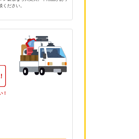
談ください。
い！