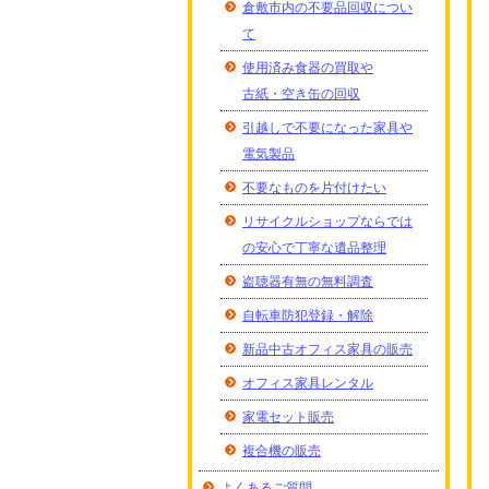
倉敷市内の不要品回収につい
て
使用済み食器の買取や
古紙・空き缶の回収
引越しで不要になった家具や
電気製品
不要なものを片付けたい
リサイクルショップならでは
の安心で丁寧な遺品整理
盗聴器有無の無料調査
自転車防犯登録・解除
新品中古オフィス家具の販売
オフィス家具レンタル
家電セット販売
複合機の販売
よくあるご質問