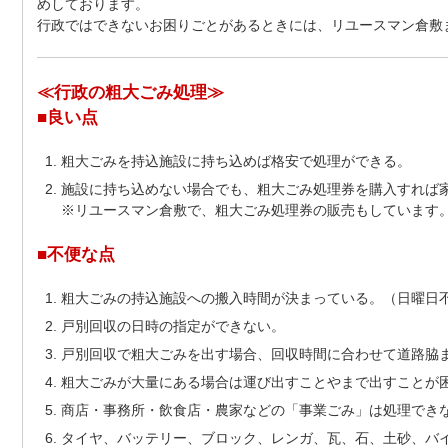
めしております。
行政ではできないお困りごとがあるときには、リユースマン倉敷
≪行政の粗大ごみ処理≫
■良い点
粗大ごみを持込施設に持ち込めば格安で処理ができる。
施設に持ち込めない場合でも、粗大ごみ処理券を購入すれば
※リユースマン倉敷で、粗大ごみ処理券の販売もしています
■不便な点
粗大ごみの持込施設への搬入時間が決まっている。（日曜日
戸別回収の日時の指定ができない。
戸別回収で粗大ごみを出す場合、回収時間に合わせて道路脇
粗大ごみが大量にある場合は運び出すことやまで出すことが
商店・事務所・飲食店・農家などの「事業ごみ」は処理でき
タイヤ、バッテリー、ブロック、レンガ、瓦、石、土砂、バイ