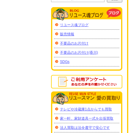
リユース魂ブログ
販売情報
不要品のお片付け
不要品のお片付け(香川)
SDGs
テレビや冷蔵庫1点からでも買取
家一軒、家財道具一式を出張買取
法人買取は法令遵守で安心です