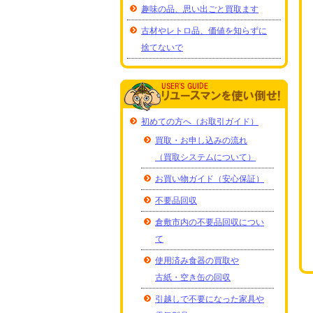
趣味の品、思い出ごと買取ます
古材やレトロ品、価値を知らずに
捨てないで
初めての方へ（お取引ガイド）
買取・お申し込みの流れ
（買取システムについて）
お買い物ガイド（安心保証）
不要品回収
倉敷市内の不要品回収につい
て
使用済み食器の買取や
古紙・空き缶の回収
引越しで不要になった家具や