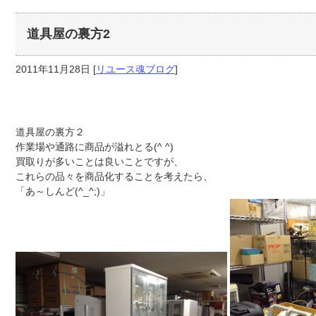
道具屋の裏方2
2011年11月28日
[
リユース魂ブログ
]
道具屋の裏方２
作業場や通路に商品が溢れとる(^ ^)
買取りが多いことは良いことですが、
これらの品々を商品化することを考えたら、
「あ～しんど(^_^;)」