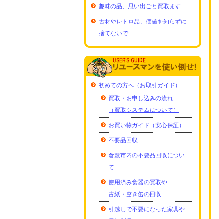
趣味の品、思い出ごと買取ます
古材やレトロ品、価値を知らずに
捨てないで
初めての方へ（お取引ガイド）
買取・お申し込みの流れ
（買取システムについて）
お買い物ガイド（安心保証）
不要品回収
倉敷市内の不要品回収につい
て
使用済み食器の買取や
古紙・空き缶の回収
引越しで不要になった家具や