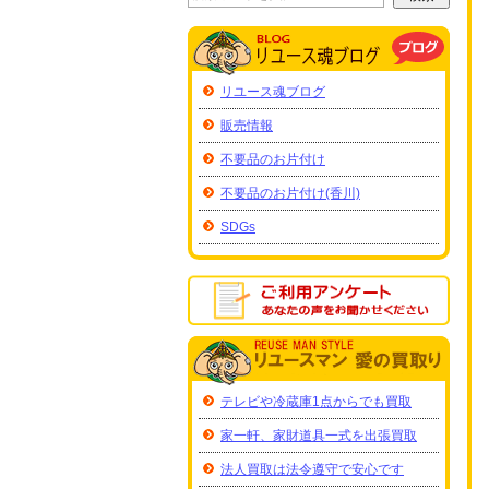
リユース魂ブログ
販売情報
不要品のお片付け
不要品のお片付け(香川)
SDGs
テレビや冷蔵庫1点からでも買取
家一軒、家財道具一式を出張買取
法人買取は法令遵守で安心です