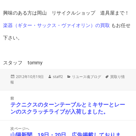
興味のある方は岡山 リサイクルショップ 道具屋まで！
楽器（ギター・サックス・ヴァイオリン）の買取
もお任せ
下さい。
スタッフ tommy
投
作
カ
タ
2012年10月19日
staff2
リユース魂ブログ
買取り情
稿
成
テ
グ
報
日:
者
ゴ
リ
投
ー
前
稿
テクニクスのターンテーブルとミキサーとレー
前
ナ
ンのスクラッチライブが入荷しました。
の
ビ
投
ゲ
ー
稿:
次ページへ
シ
山陽新聞 19日・20日 広告掲載しておりま
次