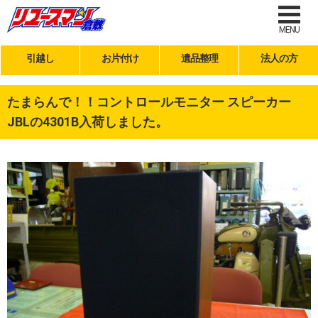
MENU
引越し
お片付け
遺品整理
法人の方
たまらんで！！コントロールモニター スピーカー
JBLの4301B入荷しました。