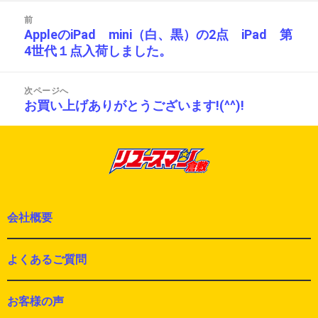
リ
投
ー
前
稿
AppleのiPad mini（白、黒）の2点 iPad 第
前
ナ
4世代１点入荷しました。
の
ビ
投
ゲ
ー
稿:
次ページへ
シ
お買い上げありがとうございます!(^^)!
次
ョ
の
ン
投
稿:
会社概要
よくあるご質問
お客様の声