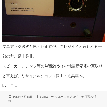
マニアック過ぎと思われますが、これがイイと言われる一
部の方、是非是非。
スピーカー、アンプ等のAV機器やその他最新家電の買取り
と言えば、リサイクルショップ岡山の道具屋へ。
by ヨコ
投
作
カ
タ
2013年4月28日
staff2
リユース魂ブログ
買取り情
稿
成
テ
グ
報
日:
者
ゴ