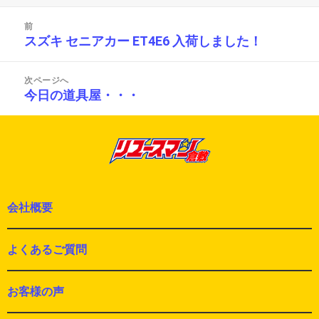
日:
者
ゴ
投
リ
前
稿
ー
スズキ セニアカー ET4E6 入荷しました！
前
ナ
の
ビ
投
ゲ
次ページへ
ー
稿:
今日の道具屋・・・
次
シ
の
ョ
投
ン
稿:
会社概要
よくあるご質問
お客様の声