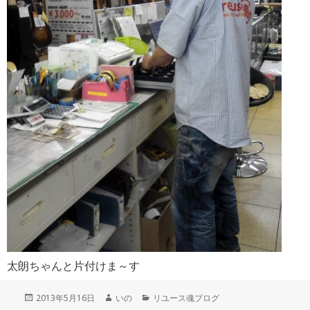
太朗ちゃんと片付けま～す
投
作
カ
2013年5月16日
いの
リユース魂ブログ
稿
成
テ