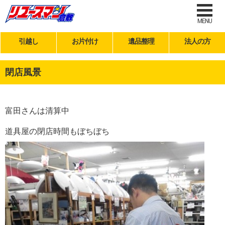
MENU
引越し
お片付け
遺品整理
法人の方
閉店風景
富田さんは清算中
道具屋の閉店時間もぼちぼち