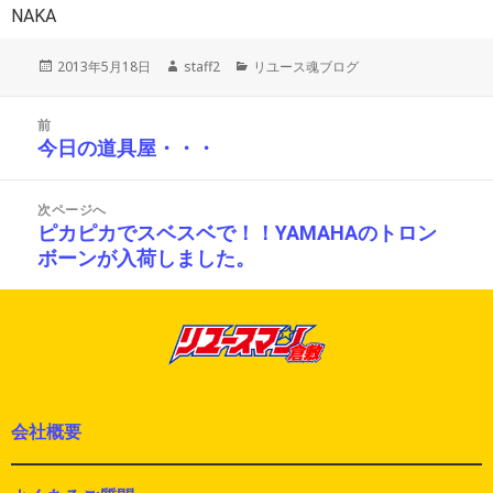
NAKA
投
作
カ
2013年5月18日
staff2
リユース魂ブログ
稿
成
テ
日:
者
ゴ
投
リ
前
稿
ー
今日の道具屋・・・
前
ナ
の
ビ
投
ゲ
次ページへ
ー
稿:
ピカピカでスベスベで！！YAMAHAのトロン
次
シ
ボーンが入荷しました。
の
ョ
投
ン
稿:
会社概要