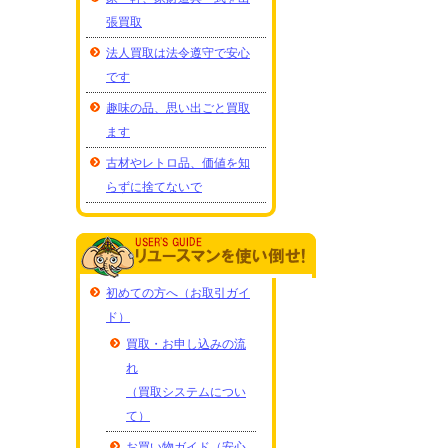
張買取
法人買取は法令遵守で安心
です
趣味の品、思い出ごと買取
ます
古材やレトロ品、価値を知
らずに捨てないで
初めての方へ（お取引ガイ
ド）
買取・お申し込みの流
れ
（買取システムについ
て）
お買い物ガイド（安心