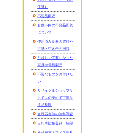
保証）
不要品回収
倉敷市内の不要品回収
について
使用済み食器の買取や
古紙・空き缶の回収
引越しで不要になった
家具や電気製品
不要なものを片付けた
い
リサイクルショップな
らではの安心で丁寧な
遺品整理
盗聴器有無の無料調査
自転車防犯登録・解除
新品中古オフィス家具