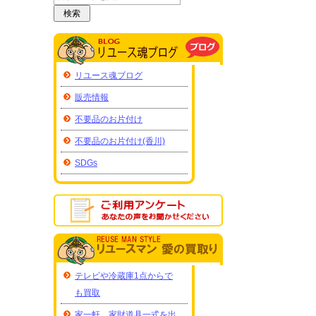
リユース魂ブログ
販売情報
不要品のお片付け
不要品のお片付け(香川)
SDGs
テレビや冷蔵庫1点からで
も買取
家一軒、家財道具一式を出