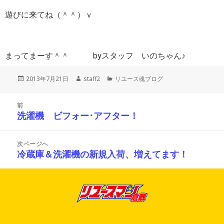
遊びに来てね（＾＾）ｖ
まってまーす＾＾ byスタッフ いのちゃん♪
投
作
カ
2013年7月21日
staff2
リユース魂ブログ
稿
成
テ
日:
者
ゴ
投
リ
前
稿
ー
洗濯機 ビフォー･アフター！
前
ナ
の
ビ
投
ゲ
次ページへ
ー
稿:
冷蔵庫＆洗濯機の新規入荷、増えてます！
次
シ
の
ョ
投
ン
稿: