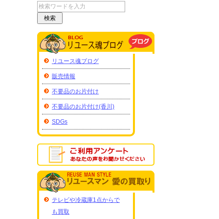
リユース魂ブログ
販売情報
不要品のお片付け
不要品のお片付け(香川)
SDGs
テレビや冷蔵庫1点からで
も買取