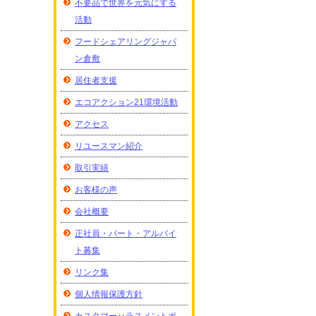
不要品で世界を元気にする
活動
フードシェアリングジャパ
ン倉敷
居住者支援
エコアクション21環境活動
アクセス
リユースマン紹介
取引実績
お客様の声
会社概要
正社員・パート・アルバイ
ト募集
リンク集
個人情報保護方針
カスタマーハラスメントポ