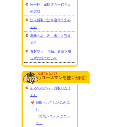
家一軒、家財道具一式を出
張買取
法人買取は法令遵守で安心
です
趣味の品、思い出ごと買取
ます
古材やレトロ品、価値を知
らずに捨てないで
初めての方へ（お取引ガイ
ド）
買取・お申し込みの流
れ
（買取システムについ
て）