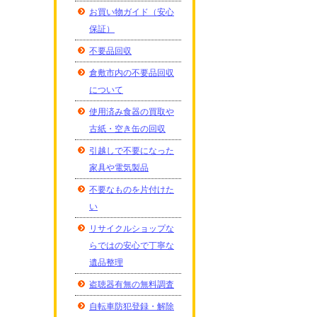
お買い物ガイド（安心
保証）
不要品回収
倉敷市内の不要品回収
について
使用済み食器の買取や
古紙・空き缶の回収
引越しで不要になった
家具や電気製品
不要なものを片付けた
い
リサイクルショップな
らではの安心で丁寧な
遺品整理
盗聴器有無の無料調査
自転車防犯登録・解除