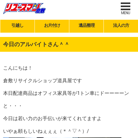
MENU
引越し
お片付け
遺品整理
法人の方
今日のアルバイトさん＾＾
こんにちは！
倉敷リサイクルショップ道具屋です
本日配達商品はオフィス家具等が1トン車にドーーーーン
と・・・
今日は若い力のお手伝いが来てくれてますよ
いやぁ頼もしいねぇぇぇ（＊＾▽＾）/