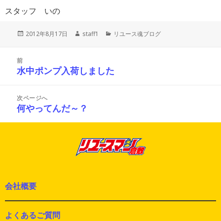
スタッフ いの
投
作
カ
2012年8月17日
staff1
リユース魂ブログ
稿
成
テ
日:
者
ゴ
投
リ
前
稿
ー
水中ポンプ入荷しました
前
ナ
の
ビ
投
ゲ
次ページへ
ー
稿:
何やってんだ～？
次
シ
の
ョ
投
ン
稿:
会社概要
よくあるご質問