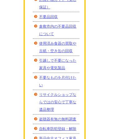
保証）
不要品回収
倉敷市内の不要品回収
について
使用済み食器の買取や
古紙・空き缶の回収
引越しで不要になった
家具や電気製品
不要なものを片付けた
い
リサイクルショップな
らではの安心で丁寧な
遺品整理
盗聴器有無の無料調査
自転車防犯登録・解除
新品中古オフィス家具