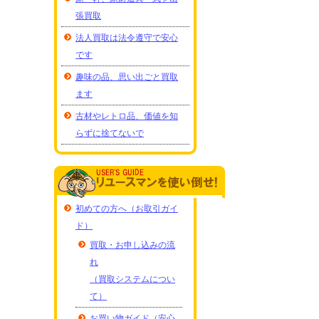
張買取
法人買取は法令遵守で安心
です
趣味の品、思い出ごと買取
ます
古材やレトロ品、価値を知
らずに捨てないで
初めての方へ（お取引ガイ
ド）
買取・お申し込みの流
れ
（買取システムについ
て）
お買い物ガイド（安心