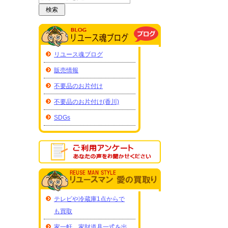
リユース魂ブログ
販売情報
不要品のお片付け
不要品のお片付け(香川)
SDGs
テレビや冷蔵庫1点からで
も買取
家一軒、家財道具一式を出