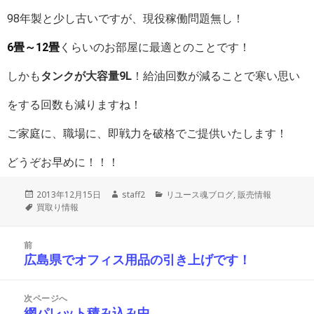
98年製と少し古いですが、現役稼働問題無し！
6畳～12畳
くらいのお部屋に最適とのことです！
しかも
タンクが大容量9L
！給油回数が減ることで寒い思い
をする回数も減りますね！
ご家庭に、職場に、即戦力を破格でご提供いたします！
どうぞお早めに！！！
投
作
カ
2013年12月15日
staff2
リユース魂ブログ
,
販売情報
稿
タ
成
テ
買取り情報
日:
グ
者
ゴ
リ
投
ー
前
稿
広島県でオフィス用品の引き上げです！
前
ナ
の
ビ
投
ゲ
次ページへ
ー
稿:
網パレット積み込み中
次