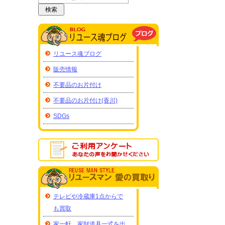
リユース魂ブログ
販売情報
不要品のお片付け
不要品のお片付け(香川)
SDGs
テレビや冷蔵庫1点からで
も買取
家一軒、家財道具一式を出