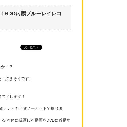
！HDD内蔵ブルーレイレコ
んか！？
た！泣きそうです！
ススメします！
時間テレビも当然ノーカットで撮れま
える(本体に録画した動画をDVDに移動す