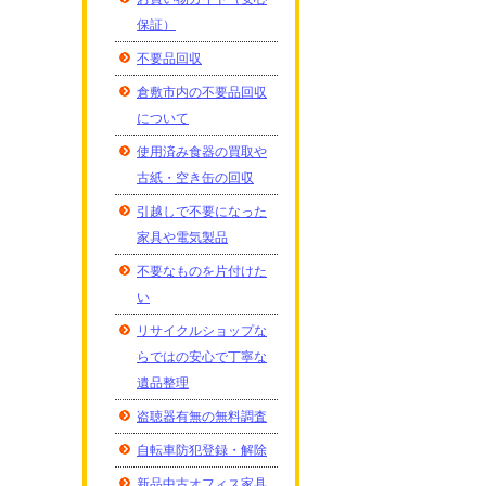
保証）
不要品回収
倉敷市内の不要品回収
について
使用済み食器の買取や
古紙・空き缶の回収
引越しで不要になった
家具や電気製品
不要なものを片付けた
い
リサイクルショップな
らではの安心で丁寧な
遺品整理
盗聴器有無の無料調査
自転車防犯登録・解除
新品中古オフィス家具