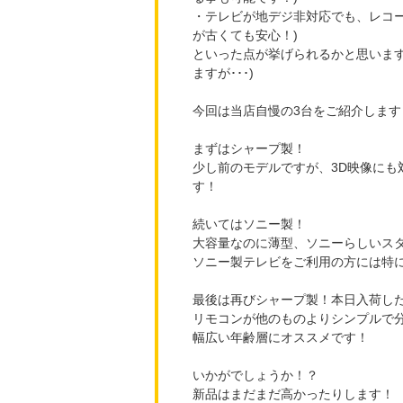
・テレビが地デジ非対応でも、レコー
が古くても安心！)
といった点が挙げられるかと思います
ますが･･･)
今回は当店自慢の3台をご紹介します
まずはシャープ製！
少し前のモデルですが、3D映像にも
す！
続いてはソニー製！
大容量なのに薄型、ソニーらしいス
ソニー製テレビをご利用の方には特
最後は再びシャープ製！本日入荷し
リモコンが他のものよりシンプルで
幅広い年齢層にオススメです！
いかがでしょうか！？
新品はまだまだ高かったりします！