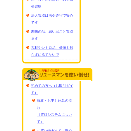
張買取
法人買取は法令遵守で安心
です
趣味の品、思い出ごと買取
ます
古材やレトロ品、価値を知
らずに捨てないで
初めての方へ（お取引ガイ
ド）
買取・お申し込みの流
れ
（買取システムについ
て）
お買い物ガイド（安心