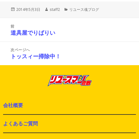
投
作
カ
2014年5月3日
staff2
リユース魂ブログ
稿
成
テ
日:
者
ゴ
投
リ
前
稿
ー
道具屋でりばりい
前
ナ
の
ビ
投
ゲ
次ページへ
ー
稿:
トッスィー掃除中！
次
シ
の
ョ
投
ン
稿:
会社概要
よくあるご質問