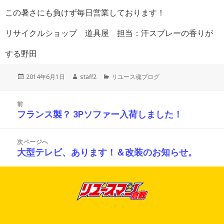
この暑さにも負けず毎日営業しております！
リサイクルショップ 道具屋 担当：汗スプレーの香りが
する野田
投
作
カ
2014年6月1日
staff2
リユース魂ブログ
稿
成
テ
日:
者
ゴ
投
リ
前
稿
ー
フランス製？ 3Pソファー入荷しました！
前
ナ
の
ビ
投
ゲ
次ページへ
ー
稿:
大型テレビ、あります！＆改装のお知らせ。
次
シ
の
ョ
投
ン
稿: