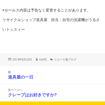
※セールス内容は予告なく変更することがあります。
リサイクルショップ道具屋 担当：自宅の洗濯機がうるさ
いトッスィー
投
作
カ
2014年8月23日
staff2
リユース魂ブログ
稿
成
テ
日:
者
ゴ
投
リ
前
稿
ー
道具屋の一日
前
ナ
の
ビ
投
ゲ
次ページへ
ー
稿:
クレープはお好きですか?
次
シ
の
ョ