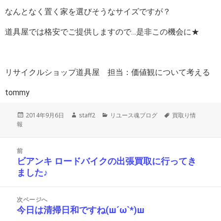
なんとなく置く家を選びそうなサイズですが？
道具屋では格安でご提供しますので…是非この機会に★
リサイクルショップ道具屋 担当：価値観について考える
tommy
投
作
カ
タ
2014年9月6日
staff2
リユース魂ブログ
買取り情
稿
成
テ
グ
報
日:
者
ゴ
リ
投
ー
前
稿
ビアンキ ロードバイクの出張買取に行ってき
前
ナ
ました♪
の
ビ
投
ゲ
ー
稿:
次ページへ
シ
今日は清掃日和ですね(ш´ω`*)ш
次
ョ