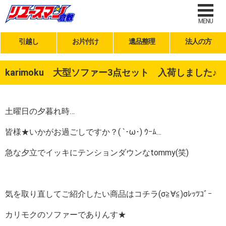
MENU
引越し
お片付け
遺品整理
法人の方
karimoku 大型ソファー3点セット 入荷しました♪
土曜日の夕暮れ時…
皆様★いかがお過ごしですか？( `･ω･) ｳｰﾑ…
急な夕立でイッキにテンションダウンなtommy(笑)
気を取り直してご紹介したい商品はコチラ(σ≧∀≦)σﾚｯﾂｺﾞｰ
カリモクのソファーでありんす★