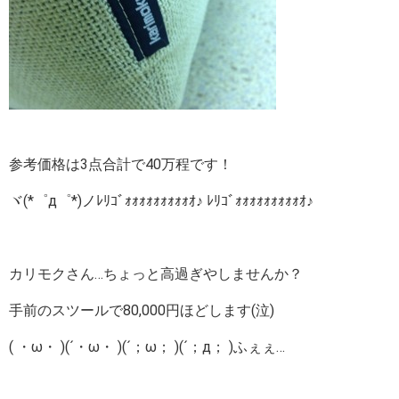
参考価格は3点合計で40万程です！
ヾ(*゜д゜*)ノﾚﾘｺﾞｫｫｫｫｫｫｫｫｫｵ♪ ﾚﾘｺﾞｫｫｫｫｫｫｫｫｫｵ♪
カリモクさん…ちょっと高過ぎやしませんか？
手前のスツールで80,000円ほどします(泣)
( ・ω・ )(´・ω・ )(´；ω； )(´；д； )ふぇぇ…