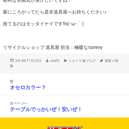
昭和な雰囲気が懐かしいですね！
家にころがってたら是非道具屋へお持ちください♪
捨てるのはモッタイナイですYo(･ω･｀)
リサイクルショップ 道具屋 担当：極暖なtommy
投
作
カ
タ
2014年11月23日
staff2
リユース魂ブログ
買取り情
稿
成
テ
グ
報
日:
者
ゴ
リ
投
ー
前
稿
オセロカラー？
前
ナ
の
ビ
投
ゲ
次ページへ
ー
稿:
テーブルでっかいぜ！安いぜ！
次
シ
の
ョ
投
ン