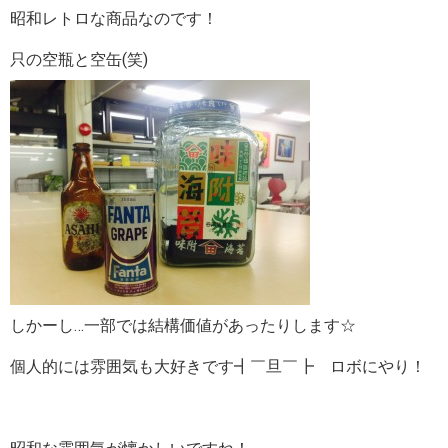
昭和レトロな商品なのです！
只の空瓶と空缶(笑)
しかーし…一部では結構価値があったりします☆
個人的には雰囲気も大好きです┫￣旦￣┣ ロボにやり！