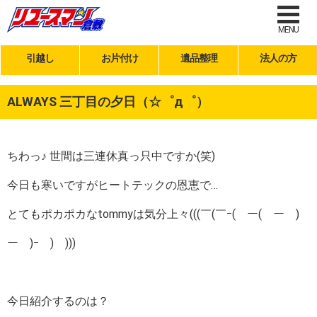
MENU
引越し
お片付け
遺品整理
法人の方
ALWAYS 三丁目の夕日（☆゜д゜）
ちわっ♪ 世間は三連休真っ只中ですか(笑)
今日も寒いですがヒートテックの恩恵で…
とてもポカポカなtommyは気分上々(((￣(￣ｰ(￣ー(￣ー￣)
ー￣)ｰ￣)￣)))
今日紹介するのは？