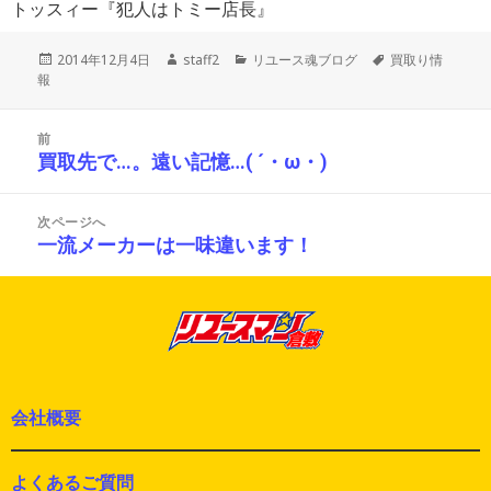
トッスィー『犯人はトミー店長』
投
作
カ
タ
2014年12月4日
staff2
リユース魂ブログ
買取り情
稿
成
テ
グ
報
日:
者
ゴ
リ
投
ー
前
稿
買取先で…。遠い記憶…( ´・ω・)
前
ナ
の
ビ
投
ゲ
次ページへ
ー
稿:
一流メーカーは一味違います！
次
シ
の
ョ
投
ン
稿:
会社概要
よくあるご質問