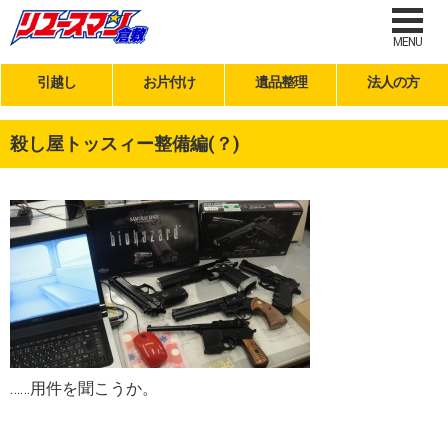
MENU
引越し
お片付け
遺品整理
法人の方
殺し屋トッスィー整備編(？)
……用件を聞こうか。