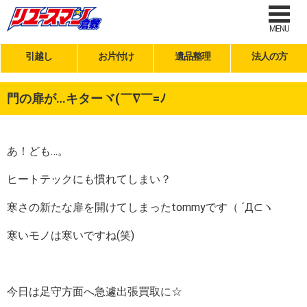
MENU
引越し
お片付け
遺品整理
法人の方
門の扉が…キターヾ(￣∇￣=ﾉ
あ！ども…。
ヒートテックにも慣れてしまい？
寒さの新たな扉を開けてしまったtommyです（ ´Д⊂ヽ
寒いモノは寒いですね(笑)
今日は足守方面へ急遽出張買取に☆