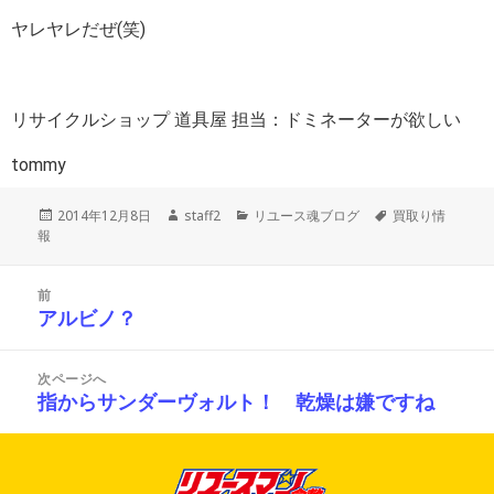
ヤレヤレだぜ(笑)
リサイクルショップ 道具屋 担当：ドミネーターが欲しい
tommy
投
作
カ
タ
2014年12月8日
staff2
リユース魂ブログ
買取り情
稿
成
テ
グ
報
日:
者
ゴ
リ
投
ー
前
稿
アルビノ？
前
ナ
の
ビ
投
ゲ
次ページへ
ー
稿:
指からサンダーヴォルト！ 乾燥は嫌ですね
次
シ
の
ョ
投
ン
稿: