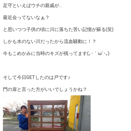
足守といえばウチの親戚が…
最近会ってないなぁ？
と思いつつ子供の頃に川に落ちた苦い記憶が蘇る(笑)
しかも水のない川だったから流血騒動に！？
今もこめかみに当時のキズが残ってます(｡･｀ω´･｡)
そして今日GETしたのは戸です♪
門の扉と言った方がいいでしょうかね？