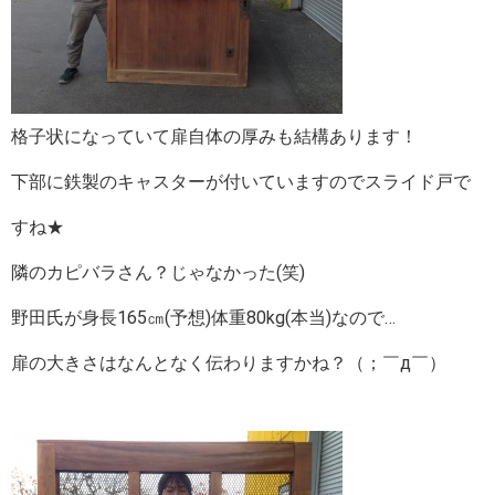
格子状になっていて扉自体の厚みも結構あります！
下部に鉄製のキャスターが付いていますのでスライド戸で
すね★
隣のカピバラさん？じゃなかった(笑)
野田氏が身長165㎝(予想)体重80kg(本当)なので…
扉の大きさはなんとなく伝わりますかね？（；￣д￣）