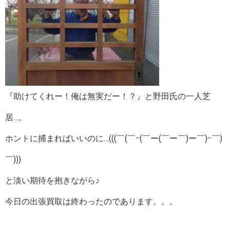
『助けてくれー！俺は無実だー！？』と野田氏の一人芝
居…。
ホントに捕まればいいのに…(((￣(￣ｰ(￣ー(￣ー￣)ー￣)ｰ￣)
￣)))
と淡い期待を抱きながら♪
今日の出張買取は終わったのであります。。。