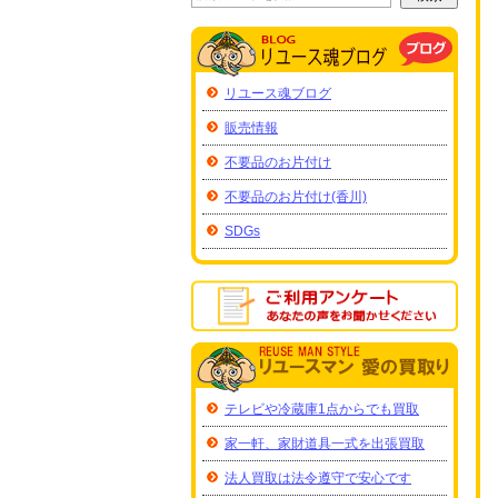
リユース魂ブログ
販売情報
不要品のお片付け
不要品のお片付け(香川)
SDGs
テレビや冷蔵庫1点からでも買取
家一軒、家財道具一式を出張買取
法人買取は法令遵守で安心です