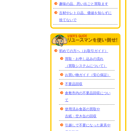
趣味の品、思い出ごと買取ます
古材やレトロ品、価値を知らずに
捨てないで
初めての方へ（お取引ガイド）
買取・お申し込みの流れ
（買取システムについて）
お買い物ガイド（安心保証）
不要品回収
倉敷市内の不要品回収につい
て
使用済み食器の買取や
古紙・空き缶の回収
引越しで不要になった家具や