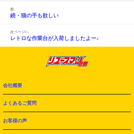
リ
投
ー
前
稿
続・猫の手も欲しい
前
ナ
の
ビ
投
ゲ
次ページへ
ー
稿:
レトロな作業台が入荷しましたよー♪
次
シ
の
ョ
投
ン
稿:
会社概要
よくあるご質問
お客様の声