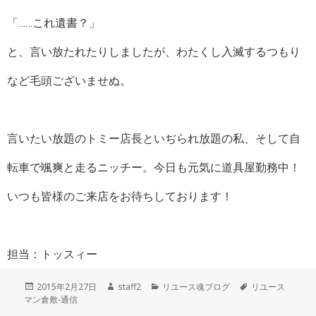
「……これ遺書？」
と、言い放たれたりしましたが、わたくし入滅するつもり
など毛頭ございませぬ。
言いたい放題のトミー店長といぢられ放題の私、そして自
転車で颯爽と走るニッチー。今日も元気に道具屋勤務中！
いつも皆様のご来店をお待ちしております！
担当：トッスィー
投
作
カ
タ
2015年2月27日
staff2
リユース魂ブログ
リユース
稿
成
テ
グ
マン倉敷-通信
日:
者
ゴ