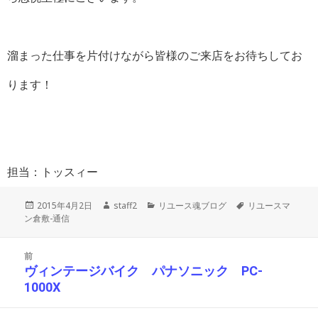
溜まった仕事を片付けながら皆様のご来店をお待ちしてお
ります！
担当：トッスィー
投
作
カ
タ
2015年4月2日
staff2
リユース魂ブログ
リユースマ
稿
成
テ
グ
ン倉敷-通信
日:
者
ゴ
リ
投
ー
前
稿
ヴィンテージバイク パナソニック PC-
前
ナ
1000X
の
ビ
投
ゲ