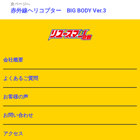
ー
稿:
次ページへ
シ
赤外線ヘリコプター BIG BODY Ver.3
次
ョ
の
ン
投
稿:
会社概要
よくあるご質問
お客様の声
お問い合わせ
アクセス