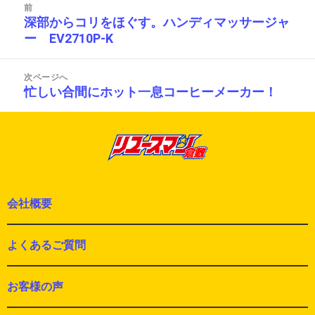
ー
前
稿
深部からコリをほぐす。ハンディマッサージャ
前
ナ
ー EV2710P-K
の
ビ
投
ゲ
ー
稿:
次ページへ
シ
忙しい合間にホット一息コーヒーメーカー！
次
ョ
の
ン
投
稿:
会社概要
よくあるご質問
お客様の声