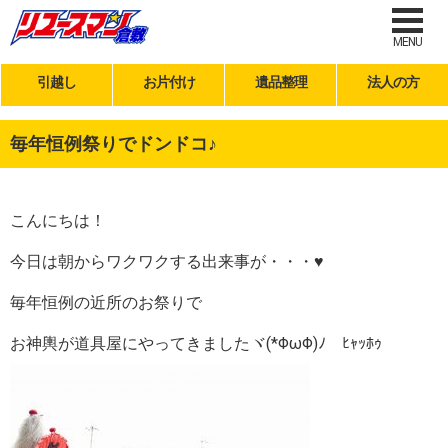
MENU
引越し
お片付け
遺品整理
法人の方
毎年恒例祭りでドンドコ♪
こんにちは！
今日は朝からワクワクする出来事が・・・♥
毎年恒例の近所のお祭りで
お神輿が道具屋にやってきましたヾ(*ΦωΦ)ﾉ ﾋｬｯﾎｩ