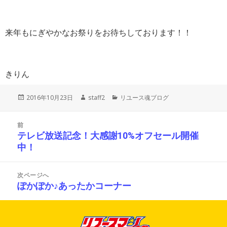
来年もにぎやかなお祭りをお待ちしております！！
きりん
投
作
カ
2016年10月23日
staff2
リユース魂ブログ
稿
成
テ
日:
者
ゴ
投
リ
前
稿
ー
テレビ放送記念！大感謝10%オフセール開催
前
ナ
中！
の
ビ
投
ゲ
ー
稿:
次ページへ
シ
ぽかぽか♪あったかコーナー
次
ョ
の
ン
投
稿: