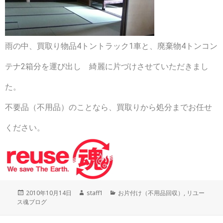
雨の中、買取り物品4トントラック1車と、廃棄物4トンコン
テナ2箱分を運び出し 綺麗に片づけさせていただきまし
た。
不要品（不用品）のことなら、買取りから処分までお任せ
ください。
投
作
カ
2010年10月14日
staff1
お片付け（不用品回収）
,
リユー
稿
成
テ
ス魂ブログ
日:
者
ゴ
リ
投