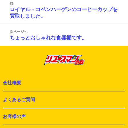
ー
前
稿
ロイヤル・コペンハーゲンのコーヒーカップを
前
ナ
買取しました。
の
ビ
投
ゲ
ー
稿:
次ページへ
シ
ちょっとおしゃれな食器棚です。
次
ョ
の
ン
投
稿:
会社概要
よくあるご質問
お客様の声