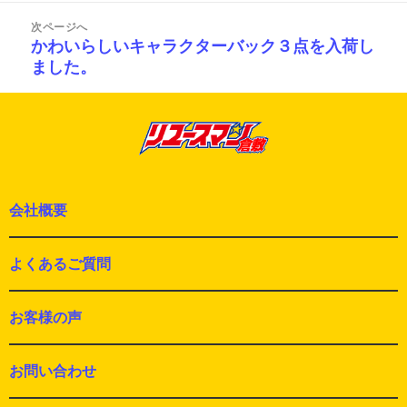
投
ゲ
ー
稿:
次ページへ
シ
かわいらしいキャラクターバック３点を入荷し
次
ョ
ました。
の
ン
投
稿:
会社概要
よくあるご質問
お客様の声
お問い合わせ