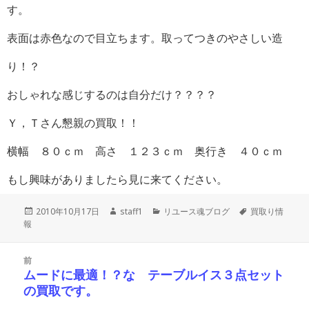
す。
表面は赤色なので目立ちます。取ってつきのやさしい造
り！？
おしゃれな感じするのは自分だけ？？？？
Ｙ，Ｔさん懇親の買取！！
横幅 ８０ｃｍ 高さ １２３ｃｍ 奥行き ４０ｃｍ
もし興味がありましたら見に来てください。
投
作
カ
タ
2010年10月17日
staff1
リユース魂ブログ
買取り情
稿
成
テ
グ
報
日:
者
ゴ
リ
投
ー
前
稿
ムードに最適！？な テーブルイス３点セット
前
ナ
の買取です。
の
ビ