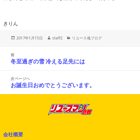
きりん
投
作
カ
2017年1月15日
staff2
リユース魂ブログ
稿
成
テ
日:
者
ゴ
投
リ
前
稿
ー
冬至過ぎの雪 冷える足先には
前
ナ
の
ビ
投
ゲ
次ページへ
ー
稿:
お誕生日おめでとうございます。
次
シ
の
ョ
投
ン
稿:
会社概要