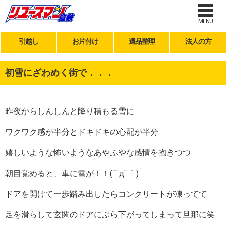
MENU
引越し
お片付け
遺品整理
法人の方
初雪にざわめく街で．．．
昨夜からしんしんと降り積もる雪に
ワクワク感が半分とドキドキの心配が半分
嬉しいような怖いようなあやふやな感情を抱きつつ
朝目覚めると、車に雪が！！(´ﾟдﾟ｀)
ドアを開けて一歩踏み出したらコンクリートが凍ってて
足を滑らして玄関のドアにぶら下がってしまって旦那に笑