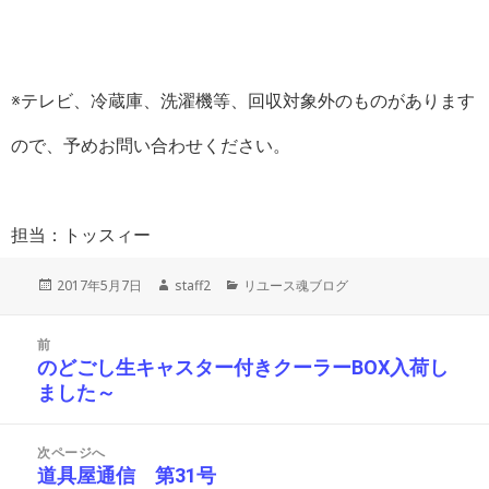
※テレビ、冷蔵庫、洗濯機等、回収対象外のものがあります
ので、予めお問い合わせください。
担当：トッスィー
投
作
カ
2017年5月7日
staff2
リユース魂ブログ
稿
成
テ
日:
者
ゴ
投
リ
前
稿
ー
のどごし生キャスター付きクーラーBOX入荷し
前
ナ
ました～
の
ビ
投
ゲ
ー
稿:
次ページへ
シ
道具屋通信 第31号
次