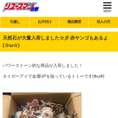
MENU
引越し
お片付け
遺品整理
法人の方
天然石が大量入荷しました☆彡 赤サンゴもあるよ
(☆ω☆)
パワーストーン的な商品が入荷しました！
タイガーアイで金運UPを狙っているトミーです(ΦωΦ)