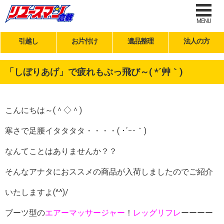
MENU
引越し
お片付け
遺品整理
法人の方
「しぼりあげ」で疲れもぶっ飛び～( *´艸｀)
こんにちは～(＾◇＾)
寒さで足腰イタタタタ・・・・( ･´ｰ･｀)
なんてことはありませんか？？
そんなアナタにおススメの商品が入荷しましたのでご紹介
いたしますよ(^^)/
ブーツ型の
エアーマッサージャー
！
レッグリフレ
ーーーー