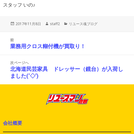
スタッフ いの♪
投
作
カ
2017年11月8日
staff2
リユース魂ブログ
稿
成
テ
日:
者
ゴ
投
リ
前
稿
ー
業務用クロス糊付機が買取り！
前
ナ
の
ビ
投
ゲ
次ページへ
ー
稿:
北海道民芸家具 ドレッサー（鏡台）が入荷し
次
シ
ました(‘◇’)ゞ
の
ョ
投
ン
稿:
会社概要