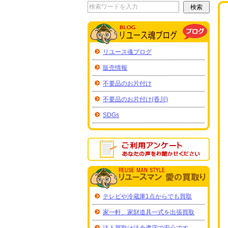
リユース魂ブログ
販売情報
不要品のお片付け
不要品のお片付け(香川)
SDGs
テレビや冷蔵庫1点からでも買取
家一軒、家財道具一式を出張買取