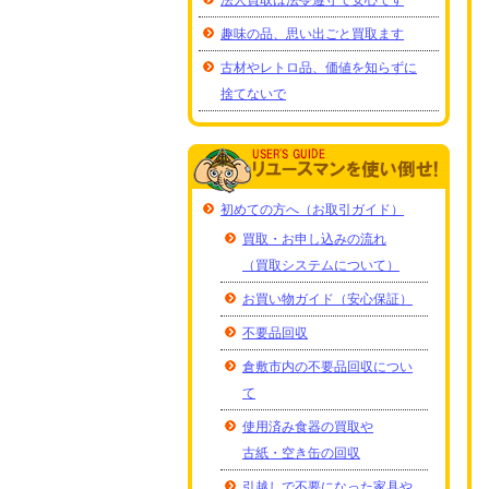
法人買取は法令遵守で安心です
趣味の品、思い出ごと買取ます
古材やレトロ品、価値を知らずに
捨てないで
初めての方へ（お取引ガイド）
買取・お申し込みの流れ
（買取システムについて）
お買い物ガイド（安心保証）
不要品回収
倉敷市内の不要品回収につい
て
使用済み食器の買取や
古紙・空き缶の回収
引越しで不要になった家具や