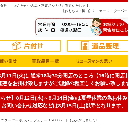
倉敷」。あなたの中古品・不要品を大切に買取いたします。
【おもちゃ・岡山】ミニカー ミニクーパー ポ
月11日(火)は通常18時30分閉店のところ【16時に閉
迷惑をお掛け致しますがご理解の程宜しくお願い致しま
せ】8月12日(水)～8月14日(金)は夏季休業の為お休
お問い合わせ対応などは8月15日(土)以降となります。
クーパー ポルシェ フェラーリ 2000GT トミカ入荷しました♪