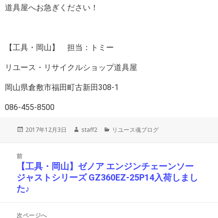
道具屋へお急ぎください！
【工具・岡山】 担当：トミー
リユース・リサイクルショップ道具屋
岡山県倉敷市福田町古新田308-1
086-455-8500
投
作
カ
2017年12月3日
staff2
リユース魂ブログ
稿
成
テ
日:
者
ゴ
投
リ
前
稿
ー
【工具・岡山】ゼノア エンジンチェーンソー
前
ナ
ジャストシリーズ GZ360EZ-25P14入荷しまし
の
ビ
た♪
投
ゲ
ー
稿:
シ
次ページへ