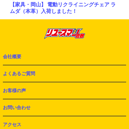
ョ
【家具・岡山】 電動リクライニングチェア ラ
次
ン
ムダ（本革）入荷しました！
の
投
稿:
会社概要
よくあるご質問
お客様の声
お問い合わせ
アクセス