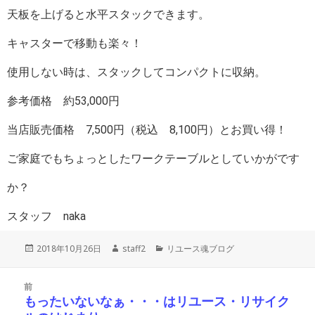
天板を上げると水平スタックできます。
キャスターで移動も楽々！
使用しない時は、スタックしてコンパクトに収納。
参考価格 約53,000円
当店販売価格 7,500円（税込 8,100円）とお買い得！
ご家庭でもちょっとしたワークテーブルとしていかがです
か？
スタッフ naka
投
作
カ
2018年10月26日
staff2
リユース魂ブログ
稿
成
テ
日:
者
ゴ
投
リ
前
稿
ー
もったいないなぁ・・・はリユース・リサイク
前
ナ