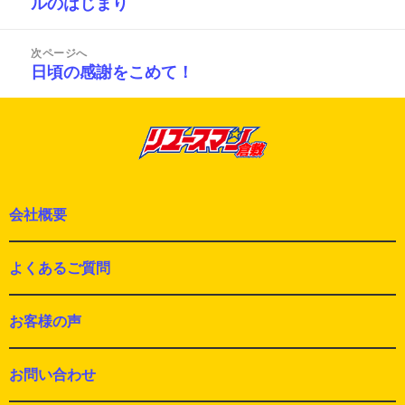
ルのはじまり
の
ビ
投
ゲ
ー
稿:
次ページへ
シ
日頃の感謝をこめて！
次
ョ
の
ン
投
稿:
会社概要
よくあるご質問
お客様の声
お問い合わせ