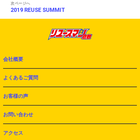
ー
稿:
次ページへ
シ
2019 REUSE SUMMIT
次
ョ
の
ン
投
稿:
会社概要
よくあるご質問
お客様の声
お問い合わせ
アクセス