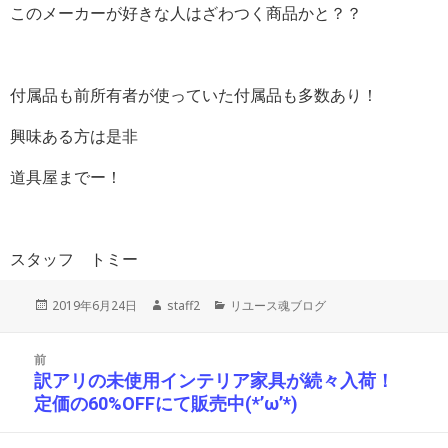
このメーカーが好きな人はざわつく商品かと？？
付属品も前所有者が使っていた付属品も多数あり！
興味ある方は是非
道具屋までー！
スタッフ トミー
投
作
カ
2019年6月24日
staff2
リユース魂ブログ
稿
成
テ
日:
者
ゴ
投
リ
前
稿
ー
訳アリの未使用インテリア家具が続々入荷！
前
ナ
定価の60%OFFにて販売中(*’ω’*)
の
ビ
投
ゲ