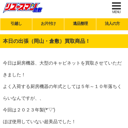
MENU
引越し
お片付け
遺品整理
法人の方
本日の出張（岡山・倉敷）買取商品！
今日は厨房機器、大型のキャビネットを買取させていただ
きました！
よく入荷する厨房機器の年式としては５年～１０年落ちく
らいなんですが、、
今回は２０２３年製(*’▽’)
ほぼ使用していない超美品でした！