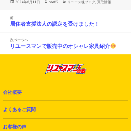
投
作
カ
2024年6月11日
staff2
リユース魂ブログ
,
買取情報
稿
成
テ
日:
者
ゴ
投
リ
前
稿
ー
居住者支援法人の認定を受けました！
前
ナ
の
ビ
投
ゲ
次ページへ
ー
稿:
リユースマンで販売中のオシャレ家具紹介
次
シ
の
ョ
投
ン
稿:
会社概要
よくあるご質問
お客様の声