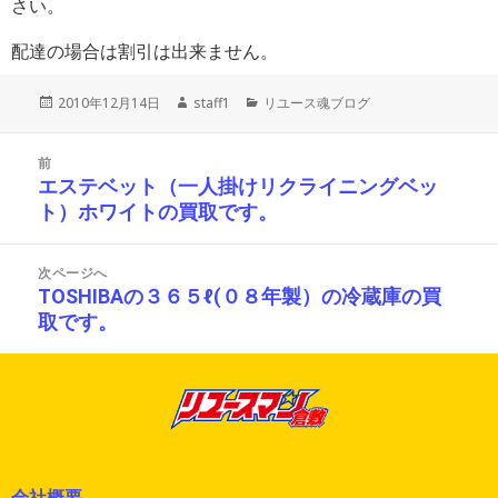
さい。
配達の場合は割引は出来ません。
投
作
カ
2010年12月14日
staff1
リユース魂ブログ
稿
成
テ
日:
者
ゴ
投
リ
前
稿
ー
エステベット（一人掛けリクライニングベッ
前
ナ
ト）ホワイトの買取です。
の
ビ
投
ゲ
ー
稿:
次ページへ
シ
TOSHIBAの３６５ℓ(０８年製）の冷蔵庫の買
次
ョ
取です。
の
ン
投
稿:
会社概要