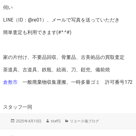
伺い
LINE（ID：@re01）、メールで写真を送っていただき
簡単査定も利用できます(#^.^#)
家の片付け、不要品回収、骨董品、古美術品の買取査定
茶道具、古道具、鉄瓶、絵画、刀、鎧兜、備前焼
倉敷市
一般廃棄物収集運搬、一時多量ゴミ 許可番号172
スタッフ一同
投
作
カ
2025年4月10日
staff2
リユース魂ブログ
稿
成
テ
日:
者
ゴ
投