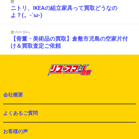
リ
前
稿
ー
ニトリ、IKEAの組立家具って買取どうなの
前
ナ
よ？(。-`ω-)
の
ビ
投
ゲ
ー
稿:
次ページへ
シ
【骨董・美術品の買取】倉敷市児島の空家片付
次
ョ
け＆買取査定ご依頼
の
ン
投
稿:
会社概要
よくあるご質問
お客様の声