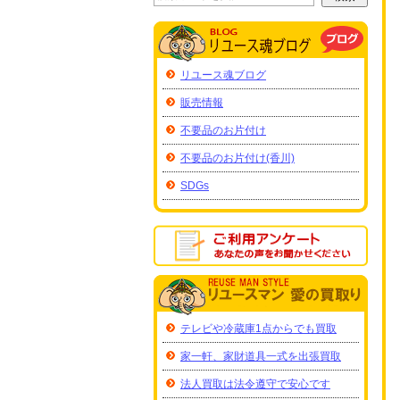
リユース魂ブログ
販売情報
不要品のお片付け
不要品のお片付け(香川)
SDGs
テレビや冷蔵庫1点からでも買取
家一軒、家財道具一式を出張買取
法人買取は法令遵守で安心です