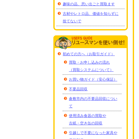
趣味の品、思い出ごと買取ます
古材やレトロ品、価値を知らずに
捨てないで
初めての方へ（お取引ガイド）
買取・お申し込みの流れ
（買取システムについて）
お買い物ガイド（安心保証）
不要品回収
倉敷市内の不要品回収につい
て
使用済み食器の買取や
古紙・空き缶の回収
引越しで不要になった家具や