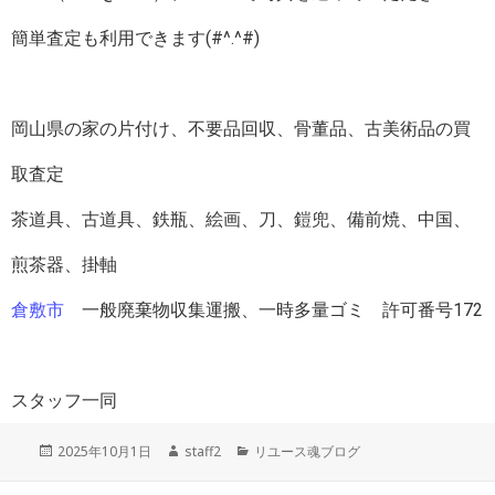
簡単査定も利用できます(#^.^#)
岡山県の家の片付け、不要品回収、骨董品、古美術品の買
取査定
茶道具、古道具、鉄瓶、絵画、刀、鎧兜、備前焼、中国、
煎茶器、掛軸
倉敷市
一般廃棄物収集運搬、一時多量ゴミ 許可番号172
スタッフ一同
投
作
カ
2025年10月1日
staff2
リユース魂ブログ
稿
成
テ
日:
者
ゴ
投