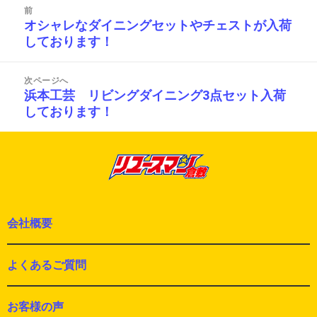
リ
前
稿
ー
オシャレなダイニングセットやチェストが入荷
前
ナ
しております！
の
ビ
投
ゲ
ー
稿:
次ページへ
シ
浜本工芸 リビングダイニング3点セット入荷
次
ョ
しております！
の
ン
投
稿:
会社概要
よくあるご質問
お客様の声