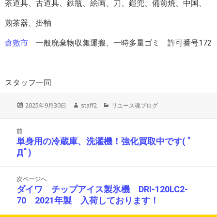
茶道具、古道具、鉄瓶、絵画、刀、鎧兜、備前焼、中国、
煎茶器、掛軸
倉敷市
一般廃棄物収集運搬、一時多量ゴミ 許可番号172
スタッフ一同
投
作
カ
2025年9月30日
staff2
リユース魂ブログ
稿
成
テ
日:
者
ゴ
投
リ
前
稿
ー
単身用の冷蔵庫、洗濯機！強化買取中です( ﾟ
前
ナ
Дﾟ)
の
ビ
投
ゲ
ー
稿:
次ページへ
シ
ダイワ チップアイス製氷機 DRI-120LC2-
次
ョ
70 2021年製 入荷しております！
の
ン
投