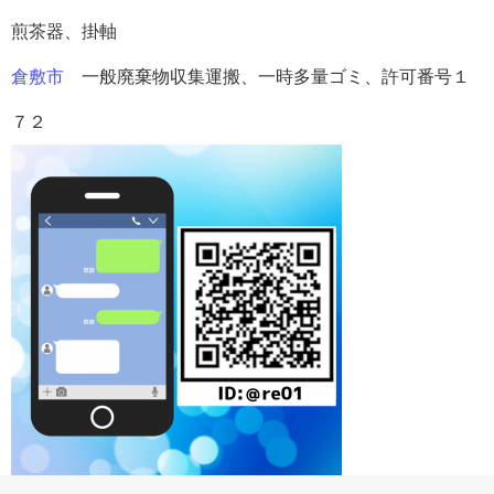
煎茶器、掛軸
倉敷市
一般廃棄物収集運搬、一時多量ゴミ、許可番号１
７２