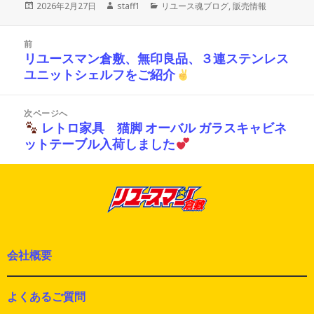
投
作
カ
2026年2月27日
staff1
リユース魂ブログ
,
販売情報
稿
成
テ
日:
者
ゴ
投
リ
前
稿
ー
リユースマン倉敷、無印良品、３連ステンレス
前
ナ
ユニットシェルフをご紹介
の
ビ
投
ゲ
ー
稿:
次ページへ
シ
レトロ家具 猫脚 オーバル ガラスキャビネ
次
ョ
ットテーブル入荷しました
の
ン
投
稿:
会社概要
よくあるご質問