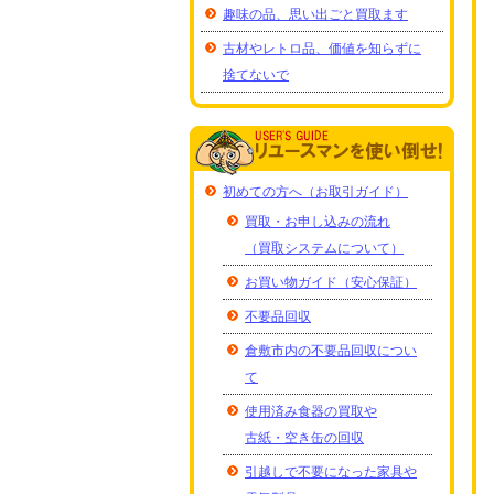
趣味の品、思い出ごと買取ます
古材やレトロ品、価値を知らずに
捨てないで
初めての方へ（お取引ガイド）
買取・お申し込みの流れ
（買取システムについて）
お買い物ガイド（安心保証）
不要品回収
倉敷市内の不要品回収につい
て
使用済み食器の買取や
古紙・空き缶の回収
引越しで不要になった家具や