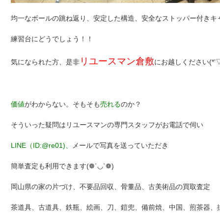
均一なボールの跳ね返り、安定した構造、安全なストッパー付きキ
練習台にどうでしょう！！
リユースマン倉敷
気になられた方、是非
にお越しください(*’▽
価値
がわからない。そもそも
売れる
のか？
そういった疑問はリユースマンの専門スタッフがお電話で伺い
LINE（ID:@re01)、
メールで写真を送っていただき
簡単査定も利用できます(❁´◡`❁)
岡山県の家の片づけ、不要品回収、骨董品、古美術品の買取査定
茶道具、古道具、鉄瓶、絵画、刀、鎧兜、備前焼、中国、煎茶器、