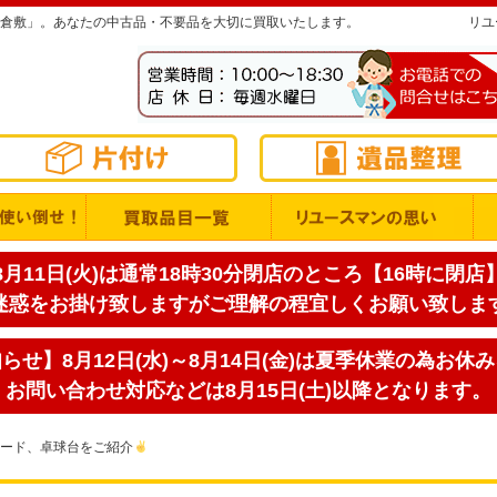
倉敷」。あなたの中古品・不要品を大切に買取いたします。
リユ
月11日(火)は通常18時30分閉店のところ【16時に閉
迷惑をお掛け致しますがご理解の程宜しくお願い致しま
せ】8月12日(水)～8月14日(金)は夏季休業の為お休
お問い合わせ対応などは8月15日(土)以降となります。
ード、卓球台をご紹介