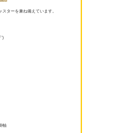
ャスターを兼ね備えています。
’)
掛軸