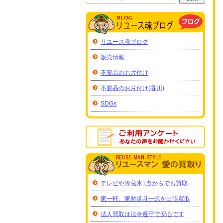
リユース魂ブログ
販売情報
不要品のお片付け
不要品のお片付け(香川)
SDGs
テレビや冷蔵庫1点からでも買取
家一軒、家財道具一式を出張買取
法人買取は法令遵守で安心です