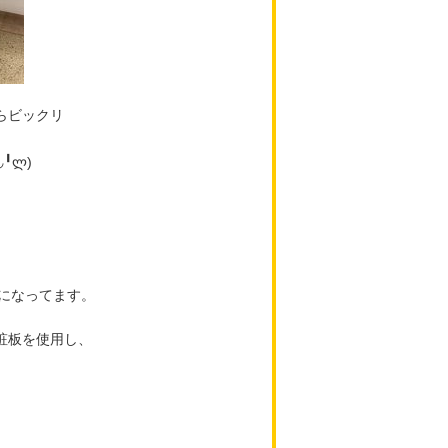
らビックリ
╹ლ)
になってます。
粧板を使用し、