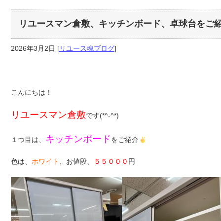
リユースマン倉敷、キッチンボード、卓球台をご
2026年3月2日
[
リユース魂ブログ
]
こんにちは！
リユースマン倉敷
です(*^-^*)
キッチンボード
１つ目は、
をご紹介
色は、
ホワイト
、お値段、
５５０００
円