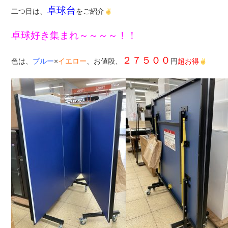
卓球台
二つ目は、
をご紹介
卓球好き集まれ～～～～！！
２７５００
色は、
ブルー
×
イエロー
、お値段、
円
超お得