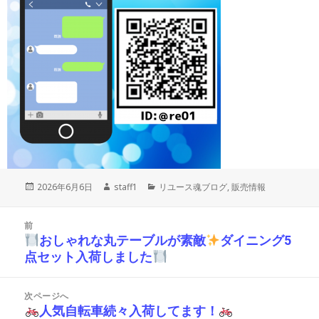
投
作
カ
2026年6月6日
staff1
リユース魂ブログ
,
販売情報
稿
成
テ
日:
者
ゴ
投
リ
前
稿
ー
おしゃれな丸テーブルが素敵
ダイニング5
前
ナ
点セット入荷しました
の
ビ
投
ゲ
ー
稿:
次ページへ
シ
人気自転車続々入荷してます！
次