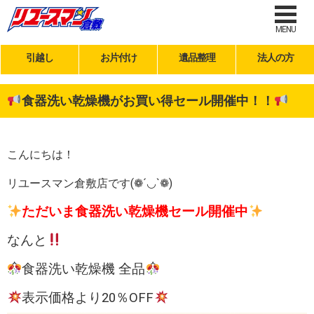
MENU
引越し
お片付け
遺品整理
法人の方
食器洗い乾燥機がお買い得セール開催中！！
こんにちは！
リユースマン倉敷店です(❁´◡`❁)
ただいま食器洗い乾燥機セール開催中
なんと
食器洗い乾燥機 全品
表示価格より20％OFF