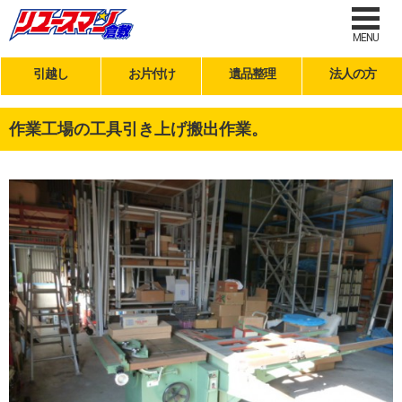
MENU
引越し
お片付け
遺品整理
法人の方
作業工場の工具引き上げ搬出作業。