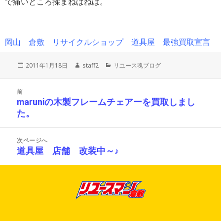
で痛いところ揉まねばねば。
岡山 倉敷 リサイクルショップ 道具屋 最強買取宣言
投
作
カ
2011年1月18日
staff2
リユース魂ブログ
稿
成
テ
日:
者
ゴ
投
リ
前
稿
ー
maruniの木製フレームチェアーを買取しまし
前
ナ
た。
の
ビ
投
ゲ
ー
稿:
次ページへ
シ
道具屋 店舗 改装中～♪
次
ョ
の
ン
投
稿: