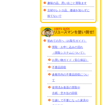
趣味の品、思い出ごと買取ます
古材やレトロ品、価値を知らずに
捨てないで
初めての方へ（お取引ガイド）
買取・お申し込みの流れ
（買取システムについて）
お買い物ガイド（安心保証）
不要品回収
倉敷市内の不要品回収につい
て
使用済み食器の買取や
古紙・空き缶の回収
引越しで不要になった家具や