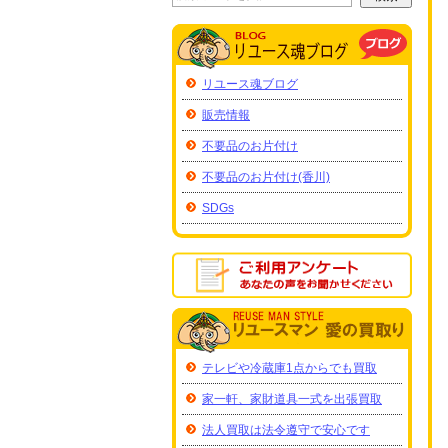
リユース魂ブログ
販売情報
不要品のお片付け
不要品のお片付け(香川)
SDGs
テレビや冷蔵庫1点からでも買取
家一軒、家財道具一式を出張買取
法人買取は法令遵守で安心です