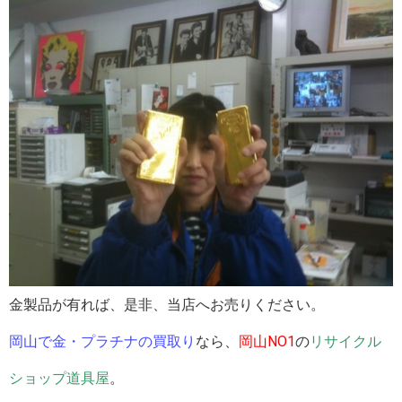
金製品が有れば、是非、当店へお売りください。
岡山で金・プラチナの買取り
なら、
岡山NO1
の
リサイクル
ショップ道具屋
。