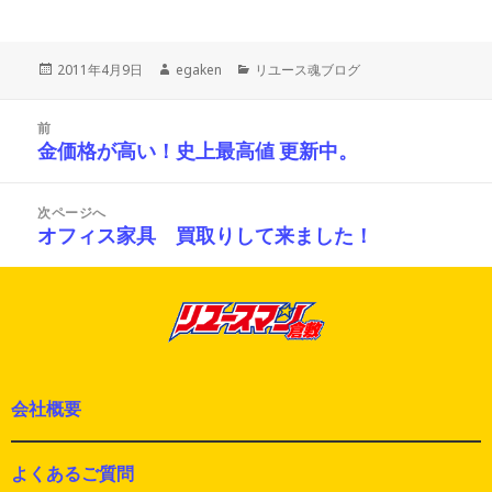
投
作
カ
2011年4月9日
egaken
リユース魂ブログ
稿
成
テ
日:
者
ゴ
投
リ
前
稿
ー
金価格が高い！史上最高値 更新中。
前
ナ
の
ビ
投
ゲ
次ページへ
ー
稿:
オフィス家具 買取りして来ました！
次
シ
の
ョ
投
ン
稿:
会社概要
よくあるご質問