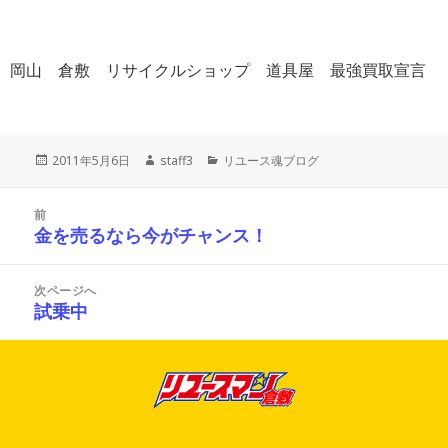
岡山 倉敷 リサイクルショップ 道具屋 最強買取宣言
投
作
カ
2011年5月6日
staff3
リユース魂ブログ
稿
成
テ
日:
者
ゴ
投
リ
前
稿
ー
金を売るなら今がチャンス！
前
ナ
の
ビ
投
ゲ
次ページへ
ー
稿:
試乗中
次
シ
の
ョ
投
ン
稿: